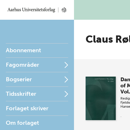
Claus Rø
Abonnement
Fagområder
Bogserier
Dan
of 
Vol
Tidsskrifter
Redig
Fjeld
Hans
Forlaget skriver
.
Om forlaget