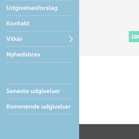
Udgivelsesforslag
Kontakt
10
Vilkår
Nyhedsbrev
Seneste udgivelser
Kommende udgivelser