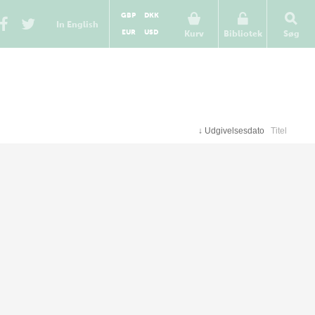
GBP
DKK
In English
EUR
USD
Kurv
Bibliotek
Søg
↓
Udgivelsesdato
Titel