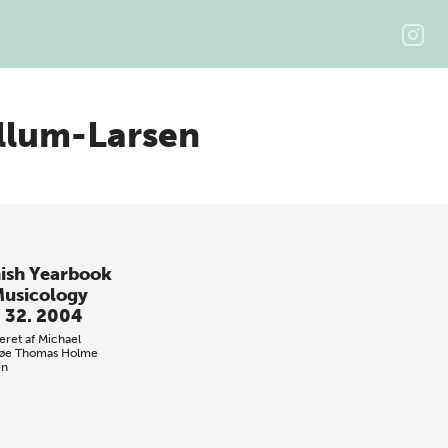
llum-Larsen
ish Yearbook
Musicology
. 32. 2004
eret af
Michael
søe
Thomas Holme
en