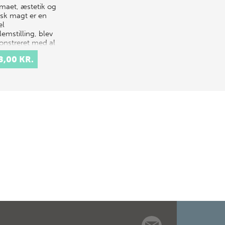
emaet, æstetik og
isk magt er en
el
emstilling, blev
nstreret med al
lighed gennem
8,00 KR.
tilbageblivende
ikt, som tolv te…