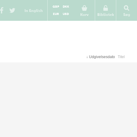
GBP
DKK
In English
EUR
USD
Kurv
Bibliotek
Søg
↓
Udgivelsesdato
Titel