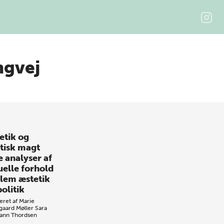
ngvej
etik og
itisk magt
e analyser af
uelle forhold
lem æstetik
olitik
eret af
Marie
gaard Møller
Sara
ann Thordsen