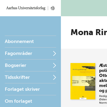
Mona Ri
Abonnement
Fagområder
Bogserier
Æst
pol
Ott
Tidsskrifter
akt
mel
Forlaget skriver
og p
Redig
Øster
Om forlaget
Norm