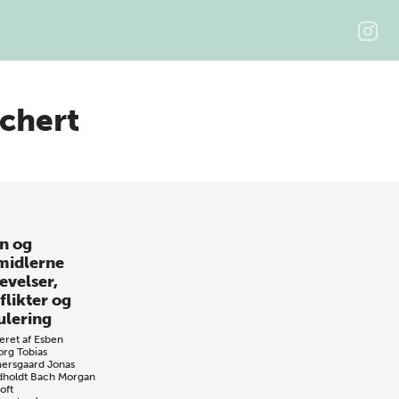
ichert
n og
midlerne
evelser,
flikter og
ulering
eret af
Esben
org
Tobias
ersgaard
Jonas
dholdt Bach
Morgan
oft