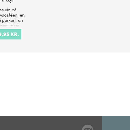
+ e-bog)
as vin på
ovscaféen, en
 i parken, en
sypille på
teket eller et
9,95 KR.
 heroin i
ården. Det
le liv i byen er
 forbun…