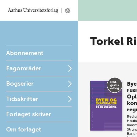
Torkel R
Abonnement
Fagområder
Bogserier
Bye
rus
Opl
Tidsskrifter
kon
reg
Forlaget skriver
Redig
Houb
Kamm
Om forlaget
Stran
Bancr