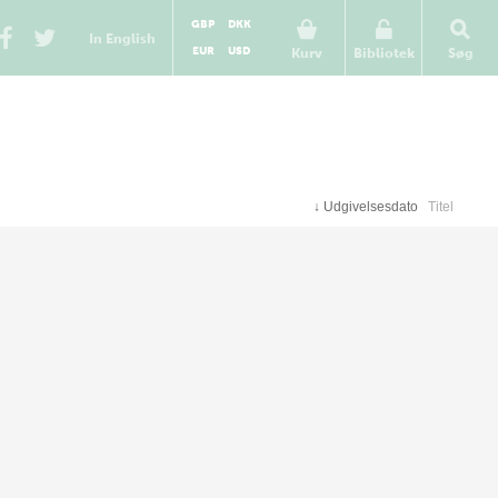
GBP
DKK
In English
EUR
USD
Kurv
Bibliotek
Søg
↓
Udgivelsesdato
Titel