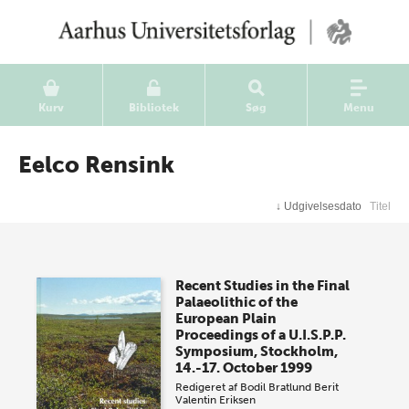
Kurv
Bibliotek
Søg
Menu
Eelco Rensink
↓
Udgivelsesdato
Titel
Recent Studies in the Final
Palaeolithic of the
European Plain
Proceedings of a U.I.S.P.P.
Symposium, Stockholm,
14.-17. October 1999
Redigeret af
Bodil Bratlund
Berit
Valentin Eriksen