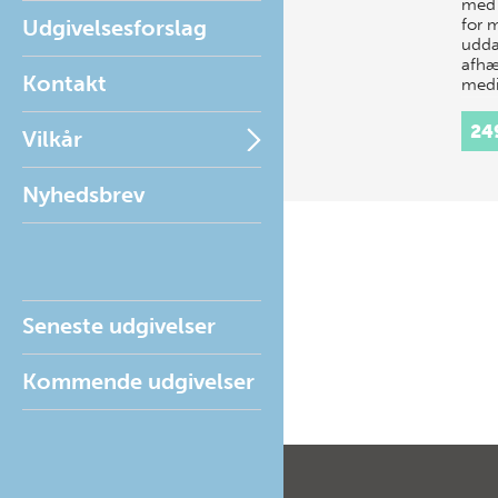
med 
Udgivelsesforslag
for 
udda
afhæ
Kontakt
medi
24
Vilkår
Nyhedsbrev
Seneste udgivelser
Kommende udgivelser