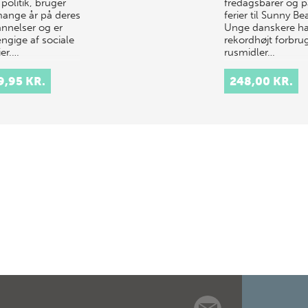
politik, bruger
fredagsbarer og p
mange år på deres
ferier til Sunny Be
nnelser og er
Unge danskere ha
ngige af sociale
rekordhøjt forbrug
er.…
rusmidler…
9,95 KR.
248,00 KR.