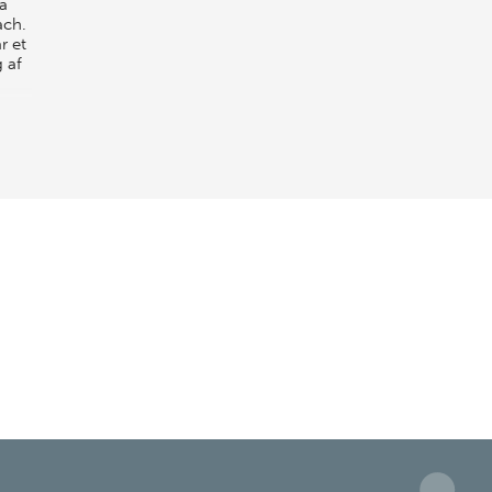
å
ach.
r et
 af