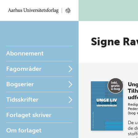
Signe Ra
Abonnement
Fagområder
Bogserier
Ung
Til
udf
Tidsskrifter
Redig
Peder
(bog 
Forlaget skriver
De un
de dr
Om forlaget
stoff