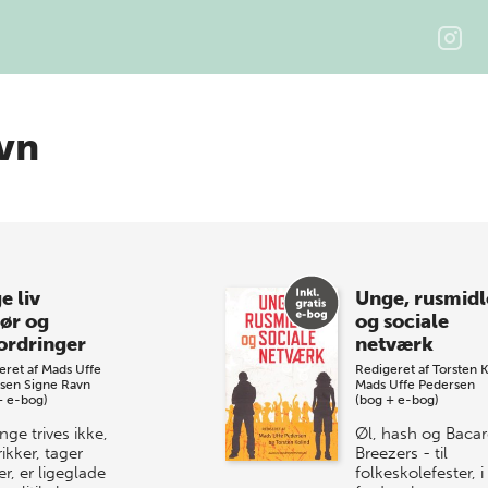
vn
e liv
Unge, rusmidl
hør og
og sociale
ordringer
netværk
eret af
Mads Uffe
Redigeret af
Torsten K
sen
Signe Ravn
Mads Uffe Pedersen
+ e-bog)
(bog + e-bog)
ge trives ikke,
Øl, hash og Bacar
ikker, tager
Breezers - til
er, er ligeglade
folkeskolefester, i