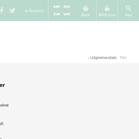
GBP
DKK
In English
EUR
USD
Kurv
Bibliotek
Søg
↓
Udgivelsesdato
Titel
er
olind
di