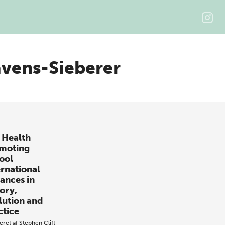
avens-Sieberer
 Health
moting
ool
ernational
ances in
ory,
lution and
ctice
eret af
Stephen Clift