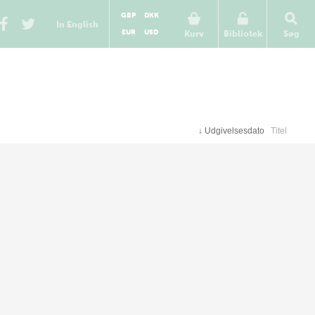
GBP
DKK
In English
EUR
USD
Kurv
Bibliotek
Søg
↓
Udgivelsesdato
Titel