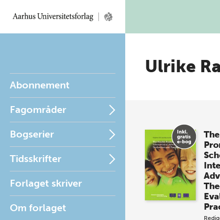
Ulrike R
Abonnement
Fagområder
Bogserier
The
Pro
Sch
Tidsskrifter
Int
Adv
Forlaget skriver
The
Eva
Pra
Om forlaget
Redig