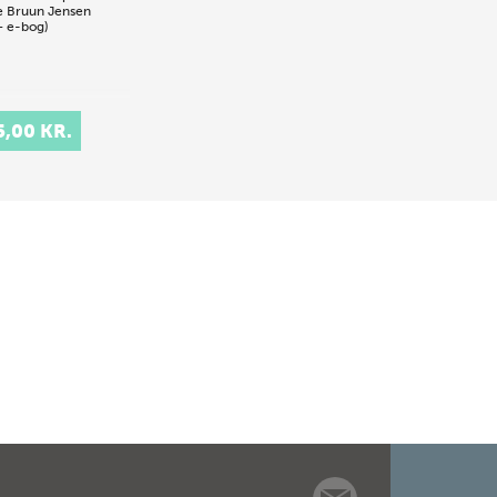
e Bruun Jensen
+ e-bog)
5,00 KR.