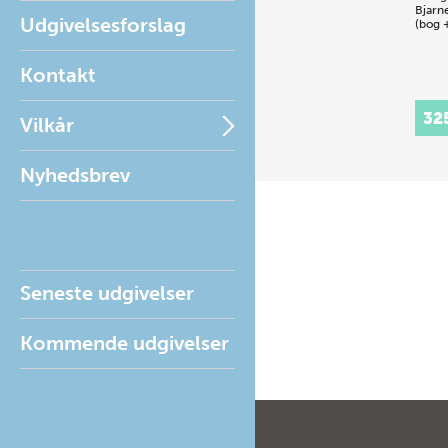
Bjarn
Udgivelsesforslag
(bog 
Kontakt
32
Vilkår
Nyhedsbrev
Seneste udgivelser
Kommende udgivelser