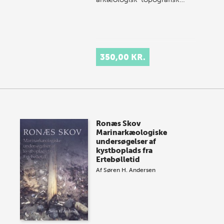
350,00 KR.
Ronæs Skov
Marinarkæologiske
undersøgelser af
kystboplads fra
Ertebølletid
Af
Søren H. Andersen