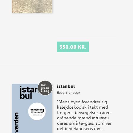
350,00 KR.
istanbul
(bog + e-bog)
"Mens byen forandrer sig
kalejdoskopisk i takt med
færgens bevægelser, rører
grånende mænd intuitivt i
deres små te-glas, som var
det bedekransens rav…