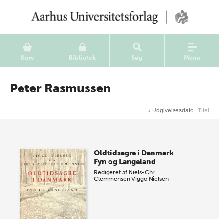
Kurv
Bibliotek
Søg
Menu
Peter Rasmussen
↓
Udgivelsesdato
Titel
Oldtidsagre i Danmark
Fyn og Langeland
Redigeret af
Niels-Chr.
Clemmensen
Viggo Nielsen