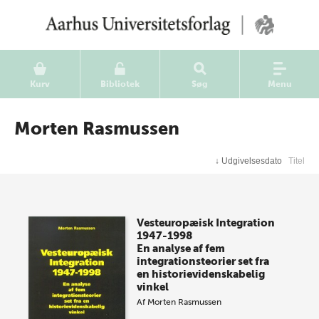
Kurv
Bibliotek
Søg
Menu
Morten Rasmussen
↓
Udgivelsesdato
Titel
Vesteuropæisk Integration
1947-1998
En analyse af fem
integrationsteorier set fra
en historievidenskabelig
vinkel
Af
Morten Rasmussen