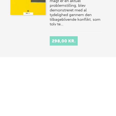
magt er en aktuel
problemstilling, blev
demonstreret med al
tydelighed gennem den
tilbageblivende konflikt, som
tolv te…
298,00 KR.