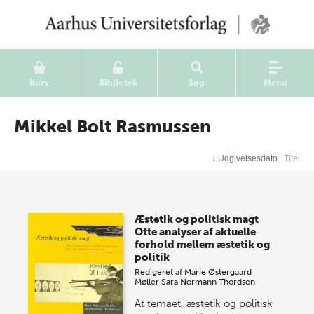
Kurv
Bibliotek
Søg
Menu
Mikkel Bolt Rasmussen
↓
Udgivelsesdato
Titel
Æstetik og politisk magt
Otte analyser af aktuelle
forhold mellem æstetik og
politik
Redigeret af
Marie Østergaard
Møller
Sara Normann Thordsen
At temaet, æstetik og politisk