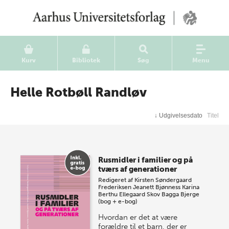
Kurv
Bibliotek
Søg
Menu
Helle Rotbøll Randløv
↓
Udgivelsesdato
Titel
Rusmidler i familier og på
tværs af generationer
Redigeret af
Kirsten Søndergaard
Frederiksen
Jeanett Bjønness
Karina
Berthu Ellegaard Skov
Bagga Bjerge
(bog + e-bog)
Hvordan er det at være
forældre til et barn, der er