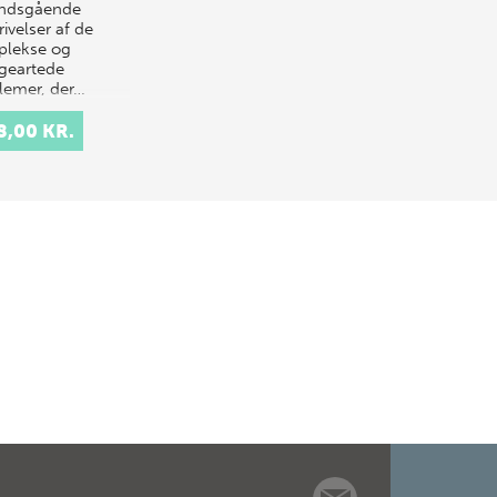
undsgående
ivelser af de
lekse og
eartede
lemer, der…
8,00 KR.