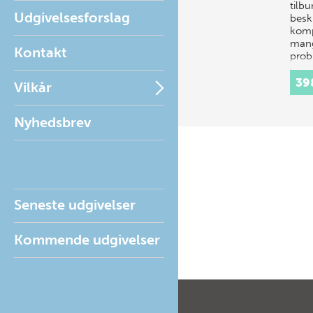
tilb
Udgivelsesforslag
beskr
komp
mang
Kontakt
prob
39
Vilkår
Nyhedsbrev
Seneste udgivelser
Kommende udgivelser