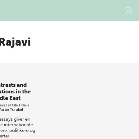
Rajavi
trasts and
tions in the
dle East
eret af
Ole Høiris
Martin Yürükel
essays giver en
e internationale
ere, politikere og
erter