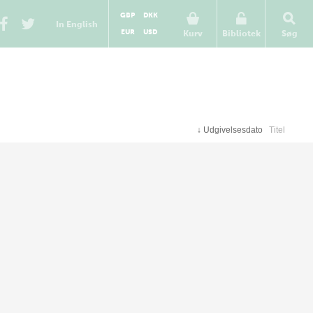
GBP
DKK
In English
EUR
USD
Kurv
Bibliotek
Søg
↓
Udgivelsesdato
Titel