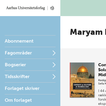
Maryam 
Abonnement
Fagområder
Bogserier
Con
Solu
Mid
Tidsskrifter
Redig
Sefa 
Forlaget skriver
I 44 
rækk
Om forlaget
forsk
eksp