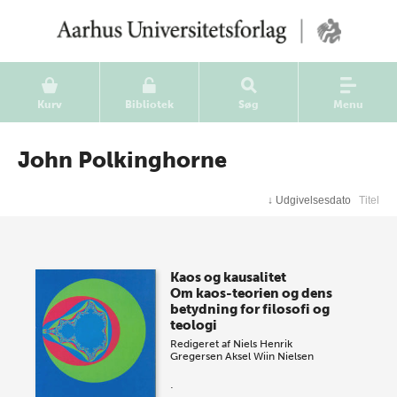
Kurv
Bibliotek
Søg
Menu
John Polkinghorne
↓
Udgivelsesdato
Titel
Kaos og kausalitet
Om kaos-teorien og dens
betydning for filosofi og
teologi
Redigeret af
Niels Henrik
Gregersen
Aksel Wiin Nielsen
.