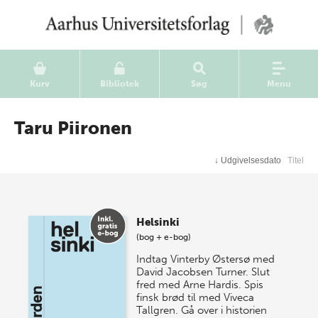
Kurv
Bibliotek
Søg
Menu
Taru Piironen
↓
Udgivelsesdato
Titel
Helsinki
(bog + e-bog)
Indtag Vinterby Østersø med
David Jacobsen Turner. Slut
fred med Arne Hardis. Spis
finsk brød til med Viveca
Tallgren. Gå over i historien