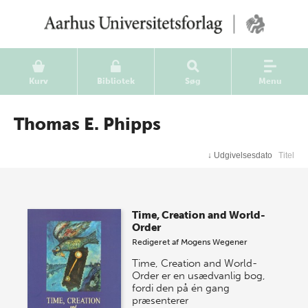
Kurv
Bibliotek
Søg
Menu
Thomas E. Phipps
↓
Udgivelsesdato
Titel
Time, Creation and World-
Order
Redigeret af
Mogens Wegener
Time, Creation and World-
Order er en usædvanlig bog,
fordi den på én gang
præsenterer