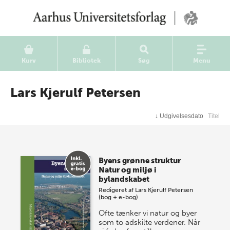
Kurv
Bibliotek
Søg
Menu
Lars Kjerulf Petersen
↓
Udgivelsesdato
Titel
Byens grønne struktur
Natur og miljø i
bylandskabet
Redigeret af
Lars Kjerulf Petersen
(bog + e-bog)
Ofte tænker vi natur og byer
som to adskilte verdener. Når