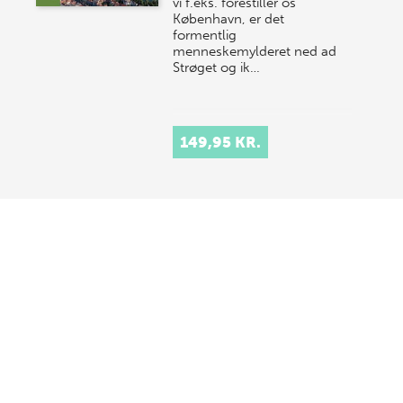
vi f.eks. forestiller os
København, er det
formentlig
menneskemylderet ned ad
Strøget og ik…
149,95 KR.