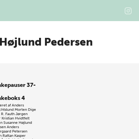
Højlund Pedersen
kepauser 37-
keboks 4
eret af
Anders
chtslund
Morten Dige
 R. Fauth
Jørgen
r
Kristian Hvidtfelt
en
Susanne Højlund
sen
Anders
ergaard Petersen
h Rattan
Kasper