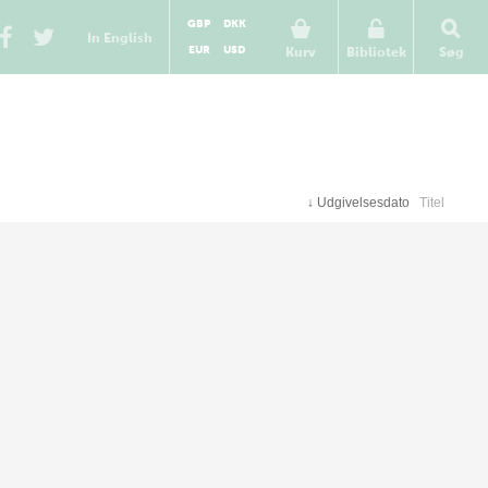
GBP
DKK
In English
EUR
USD
Kurv
Bibliotek
Søg
↓
Udgivelsesdato
Titel