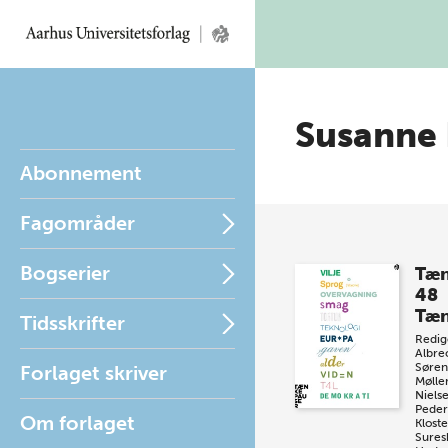
Susanne 
Abonnement
Fagområder
Bogserier
Tæn
48
Tæn
Tidsskrifter
Redig
Albre
Søren
Forlaget skriver
Mølle
Niels
Peder
Om forlaget
Klost
Sures