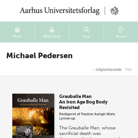
Kurv
Bibliotek
Søg
Menu
Michael Pedersen
↓
Udgivelsesdato
Titel
Grauballe Man
An Iron Age Bog Body
Revisited
Redigeret af
Pauline Asingh
Niels
Lynnerup
The Grauballe Man, whose
sacrificial death was