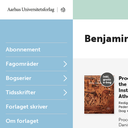
Benjami
Abonnement
Fagområder
Bogserier
Pro
the
Inst
Tidsskrifter
Ath
Redig
Forlaget skriver
Peder
(bog 
Proc
Om forlaget
Danis