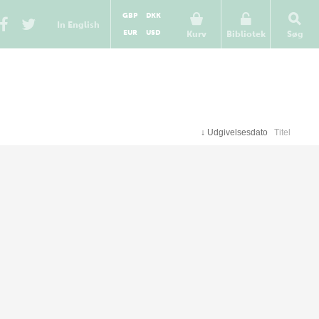
GBP
DKK
In English
EUR
USD
Kurv
Bibliotek
Søg
↓
Udgivelsesdato
Titel