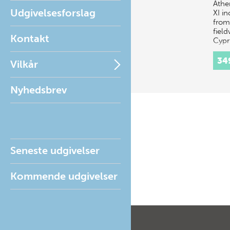
Athe
Udgivelsesforslag
XI in
from
fiel
Kontakt
Cypr
six 
34
Vilkår
Nyhedsbrev
Seneste udgivelser
Kommende udgivelser