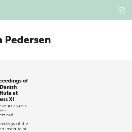
n Pedersen
ceedings of
 Danish
itute at
ens XI
eret af
Benjamin
sen
+ e-bog)
eedings of the
h Institute at