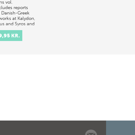
ns vol.
cludes reports
 Danish-Greek
dworks at Kalydon,
us and Syros and
contribu…
9,95 KR.