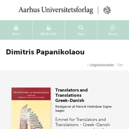
Kurv
Bibliotek
Søg
Menu
Dimitris Papanikolaou
↓
Udgivelsesdato
Titel
Translators and
Translations
Greek-Danish
Redigeret af
Henrik Holmboe
Signe
Isager
Emnet for Translators and
Translations - Greek-Danish