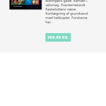
Aldringens gåde. Kemien i
velsmag. Kvantemekanik.
Kaskelottens næse.
Kortlægning af grundvand
med helikopter. Forskerne
har…
399,95 KR.