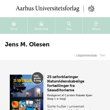
Kurv
Bibliotek
Søg
Menu
Jens M. Olesen
↓
Udgivelsesdato
Titel
25 søforklaringer
Naturvidenskabelige
fortællinger fra
Søauditorierne
Redigeret af
Carsten Rabæk Kjaer
(bog + e-bog)
Sorte huller i universet.