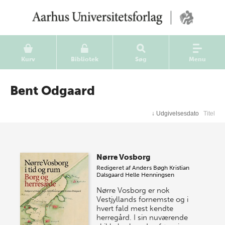
Kurv
Bibliotek
Søg
Menu
Bent Odgaard
↓
Udgivelsesdato
Titel
Nørre Vosborg
Redigeret af
Anders Bøgh
Kristian
Dalsgaard
Helle Henningsen
Nørre Vosborg er nok
Vestjyllands fornemste og i
hvert fald mest kendte
herregård. I sin nuværende