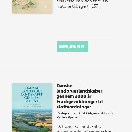
skikkelse kan den føre sin
historie tilbage til 157…
599,95 KR.
Danske
landbrugslandskaber
gennem 2000 år
Fra digevoldninger til
støtteordninger
Redigeret af
Bent Odgaard
Jørgen
Rydén Rømer
Det danske landskab er
blevet ændet af mennesker