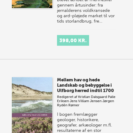
gennem årtusinder: fra
jernalderens voldkransede
og ard-pløjede market til vor
tids storlandbrug, fre…
398,00 KR.
Mellem hav og hede
Landskab og bebyggelse i
Ulfborg herred indtil 1700
Redigeret af
Kristian Dalsgaard
Palle
Eriksen
Jens Villiam Jensen
Jørgen
Rydén Rømer
I bogen fremlægger
geologer, historikere,
geografer, arkæologer m.fl.
resultaterne af en stor