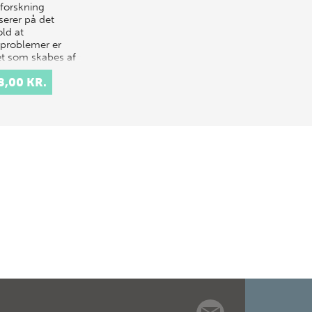
øforskning
serer på det
old at
øproblemer er
t som skabes af
esker og
8,00 KR.
und. Det er
eskers livssti…