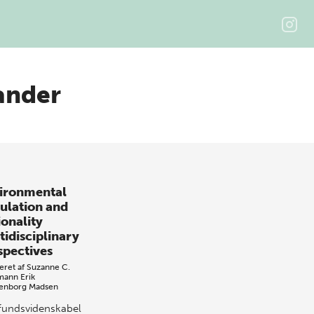
ander
ironmental
ulation and
ionality
tidisciplinary
spectives
eret af
Suzanne C.
mann
Erik
enborg Madsen
undsvidenskabelig