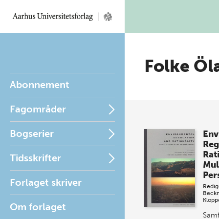
Folke Öl
Abonnement
Fagområder
Bogserier
Env
Reg
Rat
Tidsskrifter
Mul
Per
Forlaget skriver
Redig
Beck
Klopp
Om forlaget
Samf