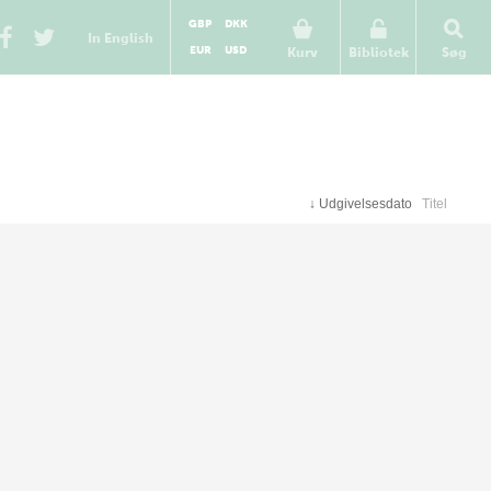
GBP
DKK
In English
EUR
USD
Kurv
Bibliotek
Søg
↓
Udgivelsesdato
Titel