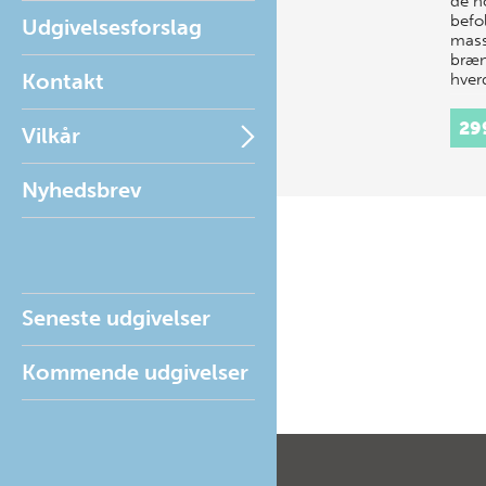
de n
befo
Udgivelsesforslag
masse
bræn
Kontakt
hver
29
Vilkår
Nyhedsbrev
Seneste udgivelser
Kommende udgivelser