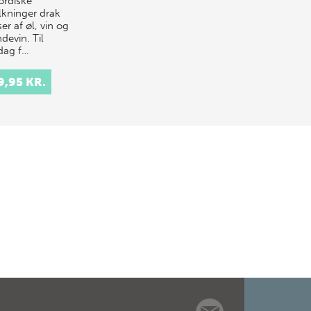
ordiske
lkninger drak
r af øl, vin og
devin. Til
dag f…
9,95 KR.