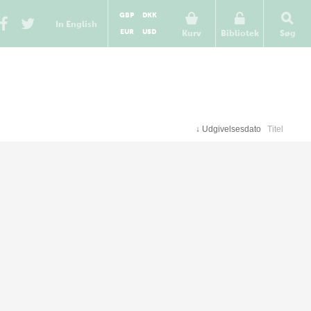
GBP
DKK
In English
EUR
USD
Kurv
Bibliotek
Søg
↓
Udgivelsesdato
Titel