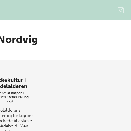
Nordvig
kkekultur i
delalderen
eret af
Kasper H.
sen
Stefan Pajung
+ e-bog)
elalderens
ter og biskopper
rdrede til askese
ådehold. Men