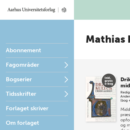
Mathias 
Abonnement
Fagområder
Bogserier
Dri
mid
Tidsskrifter
Redig
Ander
(bog 
Forlaget skriver
Midd
præs
opfo
Om forlaget
og m