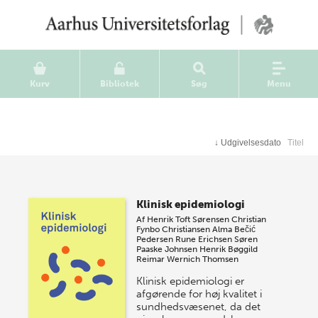
Kurv
Bibliotek
Søg
Menu
↓
Udgivelsesdato
Titel
Klinisk epidemiologi
Af
Henrik Toft Sørensen
Christian
Fynbo Christiansen
Alma Bečić
Pedersen
Rune Erichsen
Søren
Paaske Johnsen
Henrik Bøggild
Reimar Wernich Thomsen
Klinisk epidemiologi er
afgørende for høj kvalitet i
sundhedsvæsenet, da det