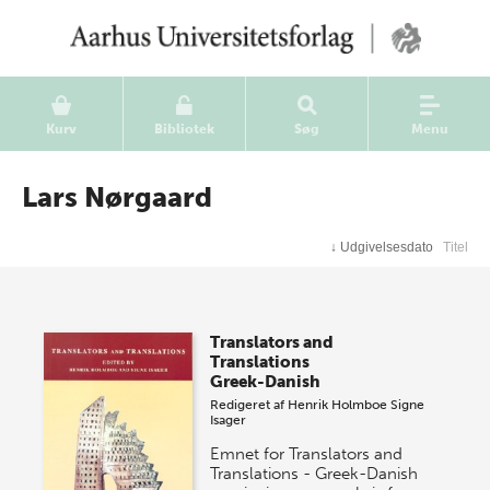
Kurv
Bibliotek
Søg
Menu
Lars Nørgaard
↓
Udgivelsesdato
Titel
Translators and
Translations
Greek-Danish
Redigeret af
Henrik Holmboe
Signe
Isager
Emnet for Translators and
Translations - Greek-Danish