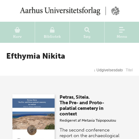
Kurv
Bibliotek
Søg
Menu
Efthymia Nikita
↓
Udgivelsesdato
Titel
Petras, Siteia.
The Pre- and Proto-
palatial cemetery in
context
Redigeret af
Metaxia Tsipopoulou
The second conference
report on the archaeological