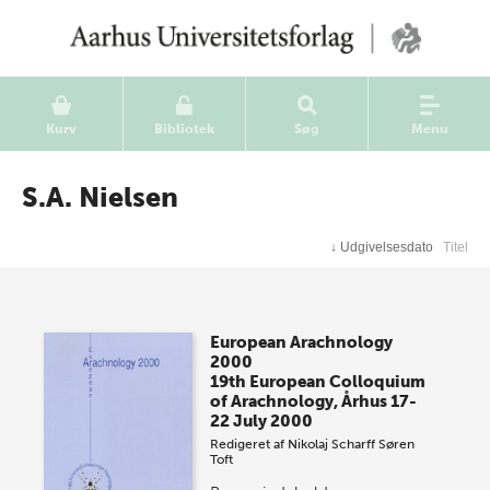
Kurv
Bibliotek
Søg
Menu
S.A. Nielsen
↓
Udgivelsesdato
Titel
European Arachnology
2000
19th European Colloquium
of Arachnology, Århus 17-
22 July 2000
Redigeret af
Nikolaj Scharff
Søren
Toft