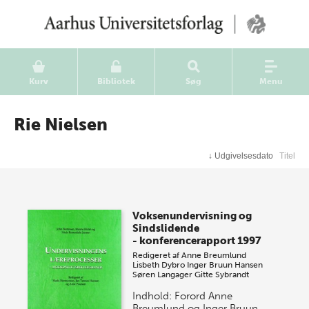
Kurv
Bibliotek
Søg
Menu
Rie Nielsen
↓
Udgivelsesdato
Titel
Voksenundervisning og
Sindslidende
- konferencerapport 1997
Redigeret af
Anne Breumlund
Lisbeth Dybro
Inger Bruun Hansen
Søren Langager
Gitte Sybrandt
Indhold: Forord Anne
Breumlund og Inger Bruun