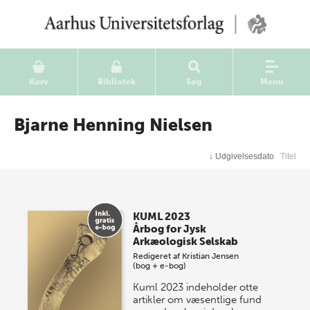
Kurv
Bibliotek
Søg
Menu
Bjarne Henning Nielsen
↓
Udgivelsesdato
Titel
KUML 2023
Årbog for Jysk
Arkæologisk Selskab
Redigeret af
Kristian Jensen
(bog + e-bog)
Kuml 2023 indeholder otte
artikler om væsentlige fund