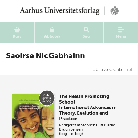
Kurv
Bibliotek
Søg
Menu
Saoirse NicGabhainn
↓
Udgivelsesdato
Titel
The Health Promoting
School
International Advances in
Theory, Evalution and
Practice
Redigeret af
Stephen Clift
Bjarne
Bruun Jensen
(bog + e-bog)