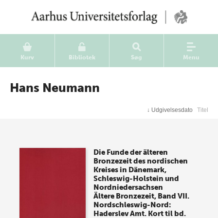
Kurv
Bibliotek
Søg
Menu
Hans Neumann
↓
Udgivelsesdato
Titel
Die Funde der älteren
Bronzezeit des nordischen
Kreises in Dänemark,
Schleswig-Holstein und
Nordniedersachsen
Ältere Bronzezeit, Band VII.
Nordschleswig-Nord:
Haderslev Amt. Kort til bd.