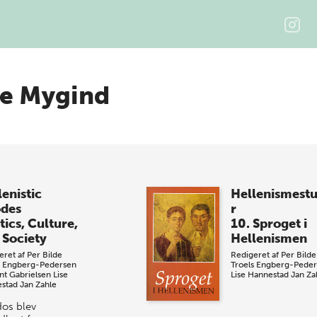
te Mygind
lenistic
Hellenismestu
des
r
tics, Culture,
10. Sproget i
 Society
Hellenismen
eret af
Per Bilde
Redigeret af
Per Bilde
s Engberg-Pedersen
Troels Engberg-Pede
nt Gabrielsen
Lise
Lise Hannestad
Jan Za
stad
Jan Zahle
os blev