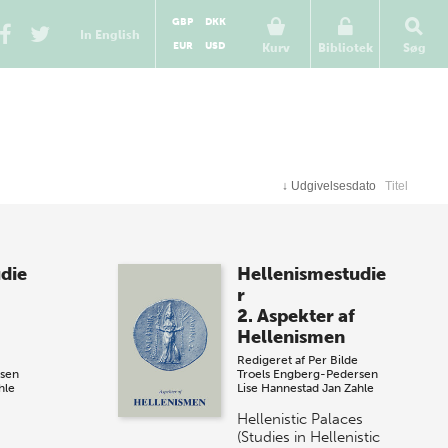
GBP
DKK
In English
EUR
USD
Kurv
Bibliotek
Søg
↓
Udgivelsesdato
Titel
die
Hellenismestudie
r
2. Aspekter af
Hellenismen
Redigeret af
Per Bilde
rsen
Troels Engberg-Pedersen
hle
Lise Hannestad
Jan Zahle
Hellenistic Palaces
(Studies in Hellenistic