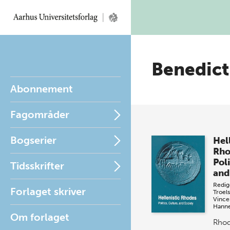
Benedic
Abonnement
Fagområder
Bogserier
Hel
Rho
Poli
Tidsskrifter
and
Redig
Forlaget skriver
Troel
Vince
Hanne
Om forlaget
Rhod