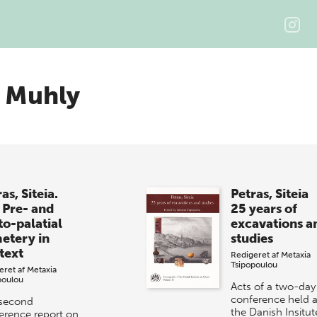
 Muhly
as, Siteia.
Petras, Siteia
 Pre- and
25 years of
to-palatial
excavations a
etery in
studies
text
Redigeret af
Metaxia
Tsipopoulou
eret af
Metaxia
poulou
Acts of a two-day
conference held a
second
the Danish Insitut
erence report on