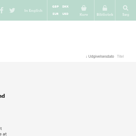
GBP
DKK
In English
EUR
USD
Kurv
Bibliotek
Søg
↓
Udgivelsesdato
Titel
nd
t
e at