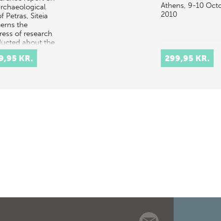
Athens, 9-10 Oct
archaeological
2010
of Petras, Siteia
erns the
ress of research
ucted about the
 important and
9,95 KR.
299,95 KR.