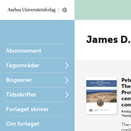
James D.
Abonnement
Fagområder
Bogserier
Petr
The
Pro
Tidsskrifter
cem
con
Forlaget skriver
Redig
Tsipo
Om forlaget
The 
conf