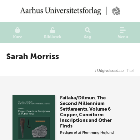
Kurv
Bibliotek
Søg
Menu
Sarah Morriss
↓
Udgivelsesdato
Titel
Failaka/Dilmun. The
Second Millennium
Settlements. Volume 6
Copper, Cuneiform
Inscriptions and Other
Finds
Redigeret af
Flemming Højlund