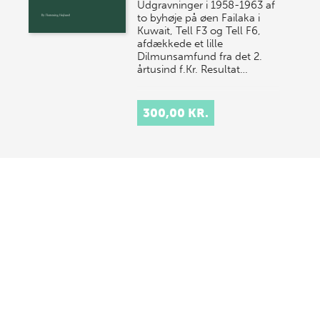
Udgravninger i 1958-1963 af
to byhøje på øen Failaka i
Kuwait, Tell F3 og Tell F6,
afdækkede et lille
Dilmunsamfund fra det 2.
årtusind f.Kr. Resultat…
300,00 KR.