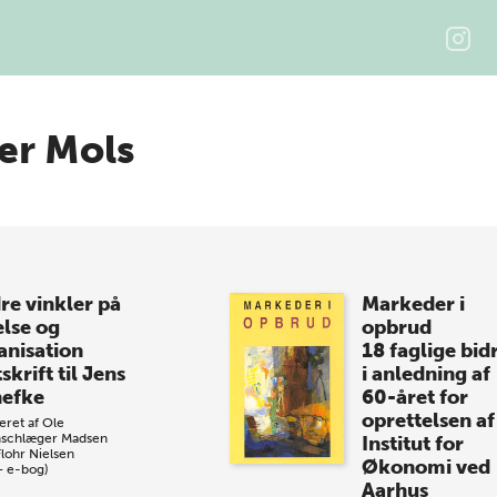
ter Mols
re vinkler på
Markeder i
else og
opbrud
anisation
18 faglige bid
skrift til Jens
i anledning af
efke
60-året for
oprettelsen af
eret af
Ole
schlæger Madsen
Institut for
Flohr Nielsen
Økonomi ved
+ e-bog)
Aarhus