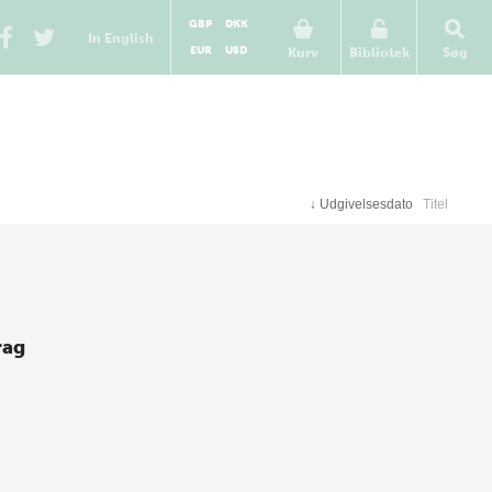
GBP
DKK
In English
EUR
USD
Kurv
Bibliotek
Søg
↓
Udgivelsesdato
Titel
rag