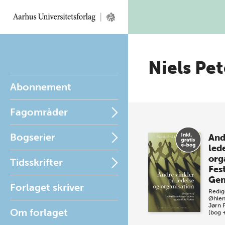
Niels Pe
Abonnement
Fagområder
Bogserier
And
led
org
Tidsskrifter
Fest
Gen
Forlaget skriver
Redig
Øhlen
Jørn 
Om forlaget
(bog 