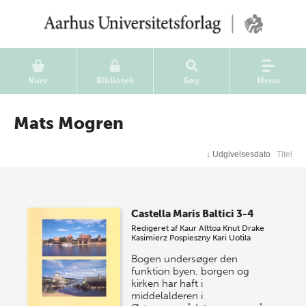
Kurv
Bibliotek
Søg
Menu
Mats Mogren
↓
Udgivelsesdato
Titel
Castella Maris Baltici 3-4
Redigeret af
Kaur Alttoa
Knut Drake
Kasimierz Pospieszny
Kari Uotila
Bogen undersøger den
funktion byen, borgen og
kirken har haft i
middelalderen i