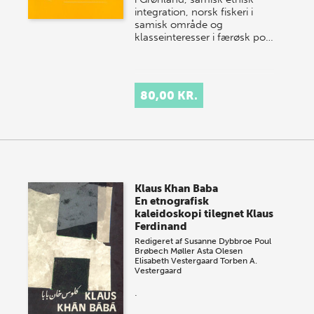
integration, norsk fiskeri i
samisk område og
klasseinteresser i færøsk po…
80,00 KR.
Klaus Khan Baba
En etnografisk
kaleidoskopi tilegnet Klaus
Ferdinand
Redigeret af
Susanne Dybbroe
Poul
Brøbech Møller
Asta Olesen
Elisabeth Vestergaard
Torben A.
Vestergaard
.