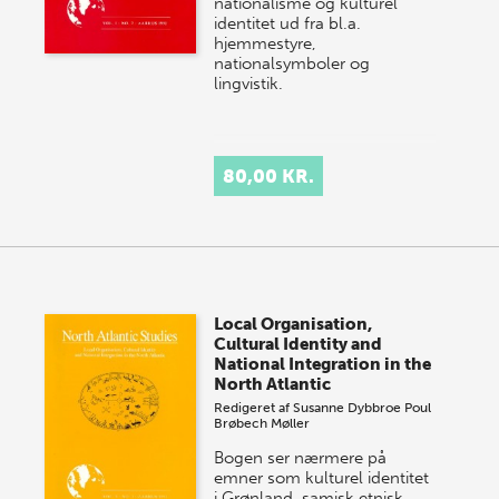
nationalisme og kulturel
identitet ud fra bl.a.
hjemmestyre,
nationalsymboler og
lingvistik.
80,00 KR.
Local Organisation,
Cultural Identity and
National Integration in the
North Atlantic
Redigeret af
Susanne Dybbroe
Poul
Brøbech Møller
Bogen ser nærmere på
emner som kulturel identitet
i Grønland, samisk etnisk