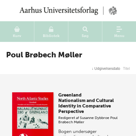
Kurv
Bibliotek
Søg
Menu
Poul Brøbech Møller
↓
Udgivelsesdato
Titel
Greenland
Nationalism and Cultural
Identity in Comparative
Perspective
Redigeret af
Susanne Dybbroe
Poul
Brøbech Møller
Bogen undersøger