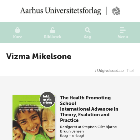
Kurv
Bibliotek
Søg
Menu
Vizma Mikelsone
↓
Udgivelsesdato
Titel
The Health Promoting
School
International Advances in
Theory, Evalution and
Practice
Redigeret af
Stephen Clift
Bjarne
Bruun Jensen
(bog + e-bog)