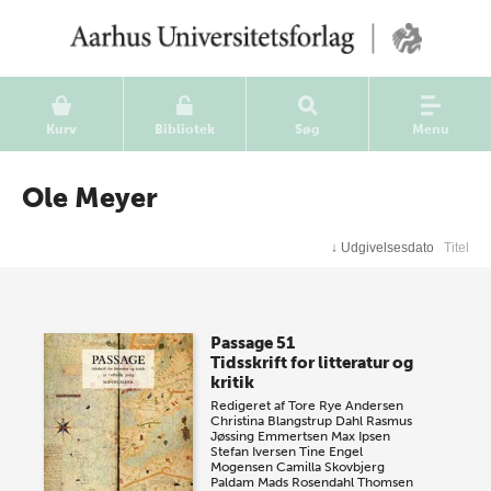
Kurv
Bibliotek
Søg
Menu
Ole Meyer
↓
Udgivelsesdato
Titel
Passage 51
Tidsskrift for litteratur og
kritik
Redigeret af
Tore Rye Andersen
Christina Blangstrup Dahl
Rasmus
Jøssing Emmertsen
Max Ipsen
Stefan Iversen
Tine Engel
Mogensen
Camilla Skovbjerg
Paldam
Mads Rosendahl Thomsen