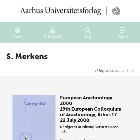
Kurv
Bibliotek
Søg
Menu
S. Merkens
↓
Udgivelsesdato
Titel
European Arachnology
2000
19th European Colloquium
of Arachnology, Århus 17-
22 July 2000
Redigeret af
Nikolaj Scharff
Søren
Toft