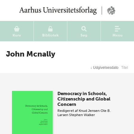
Kurv
Bibliotek
Søg
Menu
John Mcnally
↓
Udgivelsesdato
Titel
Democracy in Schools,
Citizenschip and Global
Concern
Redigeret af
Knud Jensen
Ole B.
Larsen
Stephen Walker