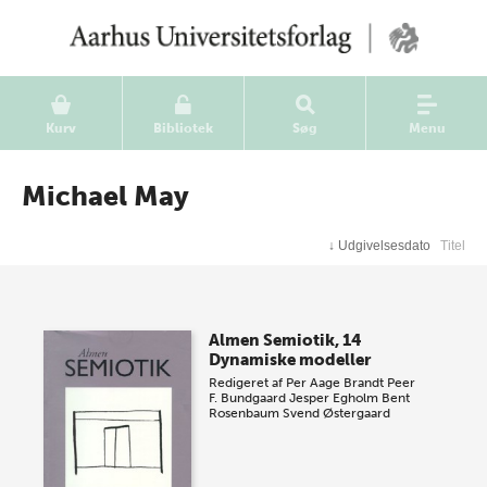
Kurv
Bibliotek
Søg
Menu
Michael May
↓
Udgivelsesdato
Titel
Almen Semiotik, 14
Dynamiske modeller
Redigeret af
Per Aage Brandt
Peer
F. Bundgaard
Jesper Egholm
Bent
Rosenbaum
Svend Østergaard