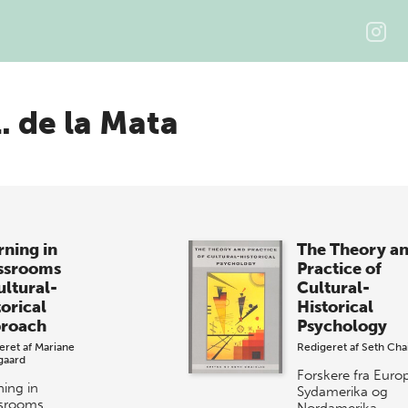
. de la Mata
rning in
The Theory a
ssrooms
Practice of
ultural-
Cultural-
torical
Historical
roach
Psychology
eret af
Mariane
Redigeret af
Seth Chai
gaard
Forskere fra Euro
ning in
Sydamerika og
srooms