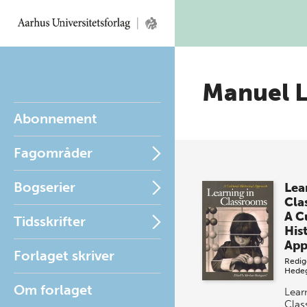
Manuel L
Abonnement
Fagområder
Bogserier
Lea
Cla
A C
Tidsskrifter
His
App
Forlaget skriver
Redig
Hede
Om forlaget
Lear
Clas