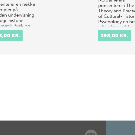
Nordamerika
enterer en række
præsenterer i The
mpler på,
Theory and Practi
dan undervisning
of Cultural-Histor
logi, historie,
Psychology en br
matik, fysik og
vifte af teoretiske
g kan forankres i
per…
8,00 KR.
298,00 KR.
nenes…