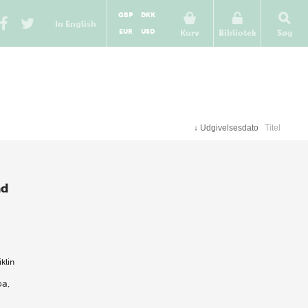
GBP
DKK
In English
EUR
USD
Kurv
Bibliotek
Søg
↓
Udgivelsesdato
Titel
nd
klin
pa,