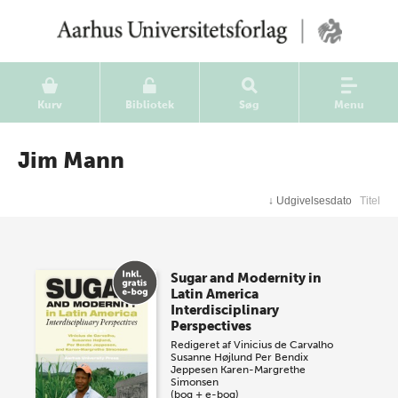
Kurv
Bibliotek
Søg
Menu
Jim Mann
↓
Udgivelsesdato
Titel
Sugar and Modernity in
Latin America
Interdisciplinary
Perspectives
Redigeret af
Vinicius de Carvalho
Susanne Højlund
Per Bendix
Jeppesen
Karen-Margrethe
Simonsen
(bog + e-bog)