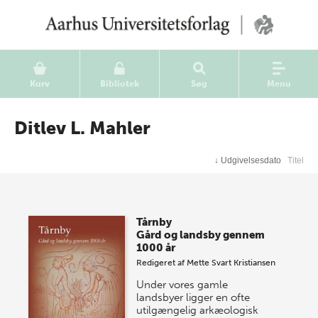
Kurv
Bibliotek
Søg
Menu
Ditlev L. Mahler
↓
Udgivelsesdato
Titel
Tårnby
Gård og landsby gennem
1000 år
Redigeret af
Mette Svart Kristiansen
Under vores gamle
landsbyer ligger en ofte
utilgængelig arkæologisk