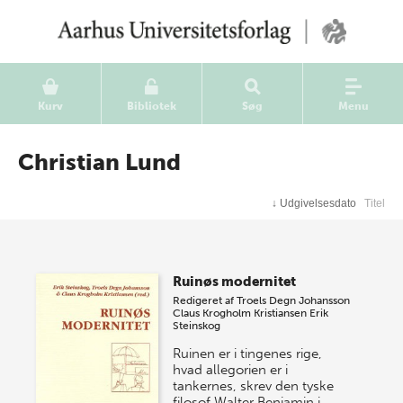
Kurv
Bibliotek
Søg
Menu
Christian Lund
↓
Udgivelsesdato
Titel
Ruinøs modernitet
Redigeret af
Troels Degn Johansson
Claus Krogholm Kristiansen
Erik
Steinskog
Ruinen er i tingenes rige,
hvad allegorien er i
tankernes, skrev den tyske
filosof Walter Benjamin i