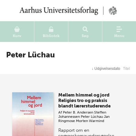
Kurv
Bibliotek
Søg
Menu
Peter Lüchau
↓
Udgivelsesdato
Titel
Mellem himmel og jord
Religiøs tro og praksis
blandt lærerstuderende
Af
Peter B. Andersen
Steffen
Johannessen
Peter Lüchau
Jan
Ringmose
Morten Warmind
Rapport om en
spørgeskemaundersøgelse