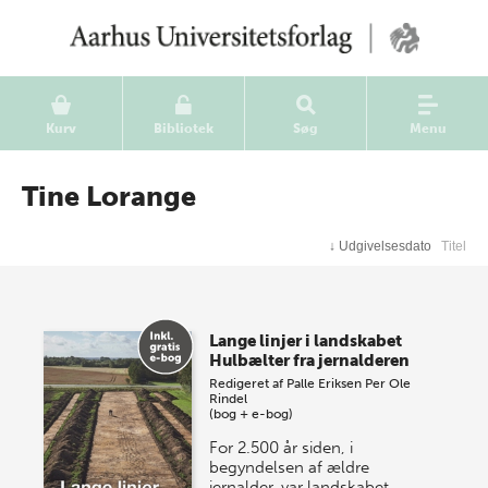
Kurv
Bibliotek
Søg
Menu
Tine Lorange
↓
Udgivelsesdato
Titel
Lange linjer i landskabet
Hulbælter fra jernalderen
Redigeret af
Palle Eriksen
Per Ole
Rindel
(bog + e-bog)
For 2.500 år siden, i
begyndelsen af ældre
jernalder, var landskabet