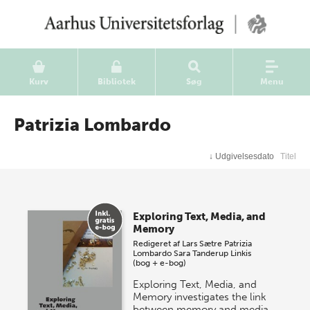
Kurv
Bibliotek
Søg
Menu
Patrizia Lombardo
↓
Udgivelsesdato
Titel
Exploring Text, Media, and
Memory
Redigeret af
Lars Sætre
Patrizia
Lombardo
Sara Tanderup Linkis
(bog + e-bog)
Exploring Text, Media, and
Memory investigates the link
between memory and media