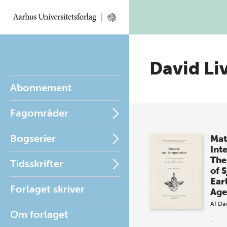
David Li
Abonnement
Fagområder
Bogserier
Mat
Int
The
Tidsskrifter
of S
Ear
Forlaget skriver
Age
Af
Dav
Om forlaget
.