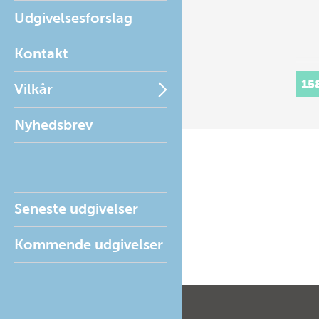
Udgivelsesforslag
Kontakt
15
Vilkår
Nyhedsbrev
Seneste udgivelser
Kommende udgivelser