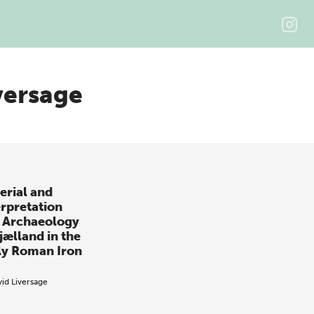
versage
erial and
erpretation
 Archaeology
jælland in the
ly Roman Iron
id Liversage