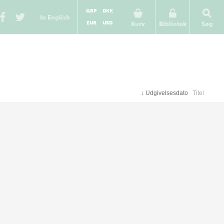
GBP
DKK
In English
EUR
USD
Kurv
Bibliotek
Søg
↓
Udgivelsesdato
Titel